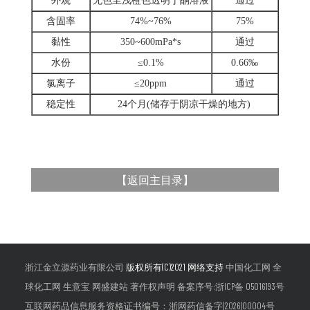
外观
无色至浅橙色透明丁酮溶液
通过
含固率
74%~76%
75%
黏性
350~600mPa*s
通过
水份
≤0.1%
0.66‰
氯离子
≤20ppm
通过
稳定性
24个月(储存于阴凉干燥的地方)
【
返回主目录
】
浙江金立源药业有限公司
版权所有(C)2021 网络支持
中国化工网
全
球化工网
生意宝
网盛建站
著作权声明
备案序号:浙ICP备 05016193号
互联网药品信息服务资格证书编号：浙网药信备字(2026)00004号