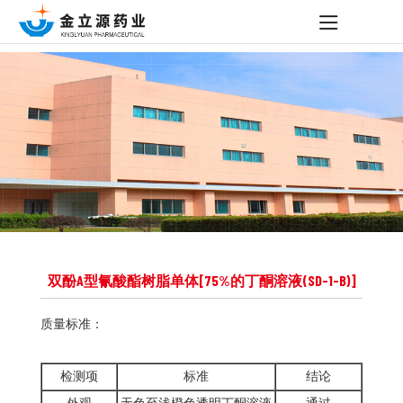
双酚A型氰酸酯树脂单体[75%的丁酮溶液(SD-1-B)]
质量标准：
检测项
标准
结论