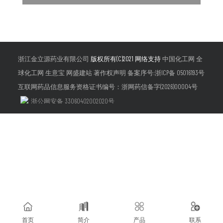
浙江金立源药业有限公司
版权所有(C)2021 网络支持
中国化工网
全
球化工网
生意宝
网盛建站
著作权声明
备案序号:浙ICP备 05016193号
互联网药品信息服务资格证书编号：浙网药信备字(2026)00004号
浙公网安备 33060402002020号
首页
简介
产品
联系