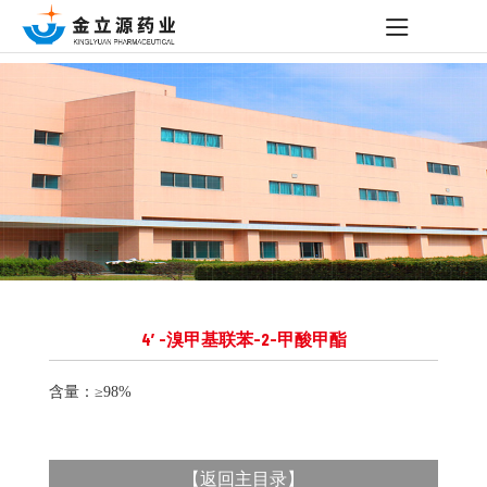
4′-溴甲基联苯-2-甲酸甲酯
含量：≥98%
【
返回主目录
】