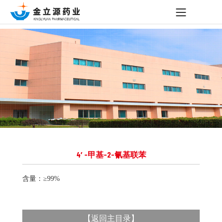
4′-甲基-2-氰基联苯
含量：≥99%
【
返回主目录
】