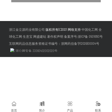
浙江金立源药业有限公司
版权所有(C)2021 网络支持
中国化工网
全
球化工网
生意宝
网盛建站
著作权声明
备案序号:浙ICP备 05016193号
互联网药品信息服务资格证书编号：浙网药信备字(2026)00004号
浙公网安备 33060402002020号
首页
简介
产品
联系